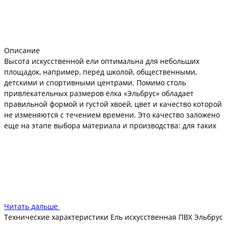
Описание
Высота искусственной ели оптимальна для небольших
площадок, например, перед школой, общественными,
детскими и спортивными центрами. Помимо столь
привлекательных размеров ёлка «Эльбрус» обладает
правильной формой и густой хвоей, цвет и качество которой
не изменяются с течением времени. Это качество заложено
еще на этапе выбора материала и производства: для таких
елей в работу идет пигментированная полимерная
проволока, которая, кстати, отвечает нормам безопасности
по классу горючести. Дополнительным декоративным
элементом служат хлопья снега, создающие особое
праздничное настроение.
Для того чтобы обезопасить ель от падения при установке на
Читать дальше
улице, её основе придан вид металлического конусовидного
Технические характеристики Ель искусственная ПВХ Эльбрус
каркаса, который представляет собой окружности разного