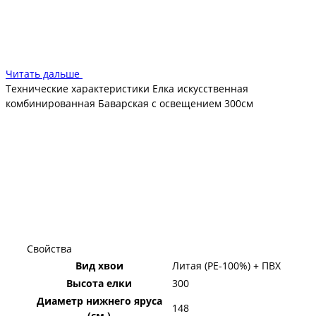
креплений дают возможность быстро собрать новогоднее
дерево, которое становится пушистым и очень
декоративным. Длина хвои такова, что не будете испытывать
неудобство при украшении. Ель компактная, подходит для
небольших помещений Хранить и ухаживать за деревом
Читать дальше
очень просто и удобно.
Технические характеристики Елка искусственная
комбинированная Баварская с освещением 300см
Свойства
Вид хвои
Литая (PE-100%) + ПВХ
Высота елки
300
Диаметр нижнего яруса
148
(см.)