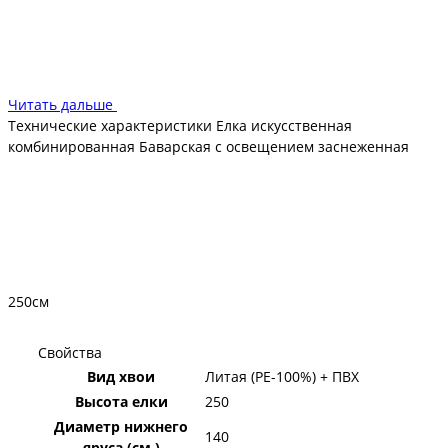
Металлический каркас, продуманная шарнирная система
креплений дают возможность быстро собрать новогоднее
дерево, которое становится пушистым и очень
декоративным. Длина хвои такова, что не будете испытывать
неудобство при украшении. Ель компактная, подходит для
Читать дальше
небольших помещений Хранить и ухаживать за деревом
Технические характеристики Елка искусственная
очень просто и удобно.
комбинированная Баварская с освещением заснеженная
250см
Свойства
Вид хвои
Литая (PE-100%) + ПВХ
Высота елки
250
Диаметр нижнего
140
яруса (см.)