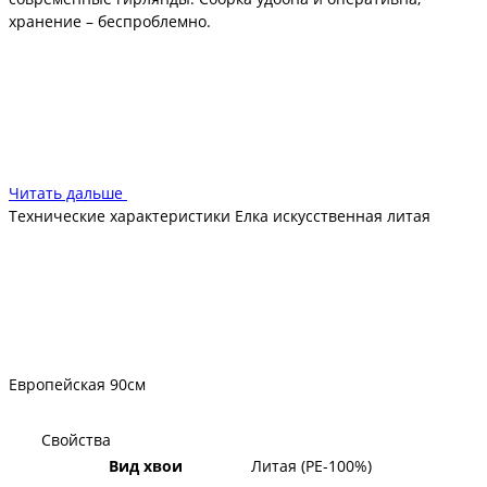
хранение – беспроблемно.
Сертифицированная безопасность ели позволяет
устанавливать ее даже в тех помещениях, где есть дети,
аллергики, домашние животные. Противопожарная защита
также обеспечена – полимер не способен поддерживать
горение.
Читать дальше
Технические характеристики Елка искусственная литая
Европейская 90см
Свойства
Вид хвои
Литая (PE-100%)