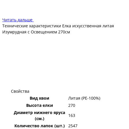
серии утверждает, что ели не вызывают аллергию, не
издают неприятных запахов и не способны воспламеняться.
Читать дальше
Технические характеристики Елка искусственная литая
Изумрудная с Освещением 270см
Свойства
Вид хвои
Литая (PE-100%)
Высота елки
270
Диаметр нижнего яруса
163
(см.)
Количество лапок (шт.)
2547