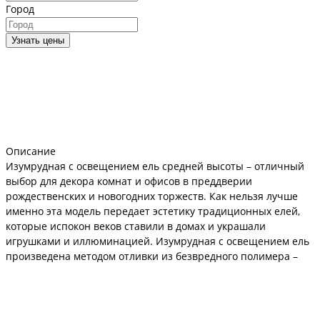
Город
Узнать цены
Описание
Изумрудная с освещением ель средней высоты – отличный
выбор для декора комнат и офисов в преддверии
рождественских и новогодних торжеств. Как нельзя лучше
именно эта модель передает эстетику традиционных елей,
которые испокон веков ставили в домах и украшали
игрушками и иллюминацией. Изумрудная с освещением ель
произведена методом отливки из безвредного полимера –
полиэтилена. Использование этого материала позволяет до
мельчайших деталей воспроизводить хвою, ветки ели.
Сертификат безопасности, прилагаемый к деревьям данной