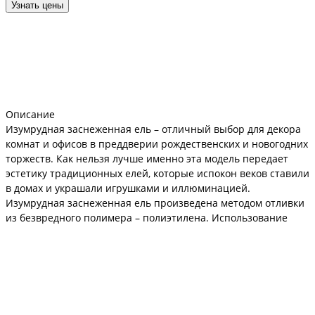
Узнать цены
Описание
Изумрудная заснеженная ель – отличный выбор для декора
комнат и офисов в преддверии рождественских и новогодних
торжеств. Как нельзя лучше именно эта модель передает
эстетику традиционных елей, которые испокон веков ставили
в домах и украшали игрушками и иллюминацией.
Изумрудная заснеженная ель произведена методом отливки
из безвредного полимера – полиэтилена. Использование
этого материала позволяет до мельчайших деталей
воспроизводить хвою, ветки ели.
Сертификат безопасности, прилагаемый к деревьям данной
серии утверждает, что ели не вызывают аллергию, не
издают неприятных запахов и не способны воспламеняться.