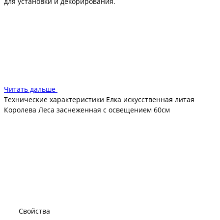
для установки и декорирования.
Ель изготовлена из полиэтилена методом отливки.
Опасности для здоровья и жизни владельцев не
представляет, что подтверждается сертификатом от
производителя.
Читать дальше
Технические характеристики Елка искусственная литая
Королева Леса заснеженная с освещением 60см
Свойства