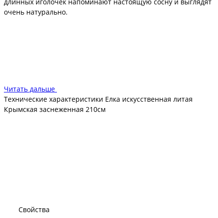
длинных иголочек напоминают настоящую сосну и выглядят
очень натурально.
Конструкция заснеженной Крымской ели представлена в
виде шарнирной системы. Такая система обеспечивает
быстроту сборки и разборки новогодней красавицы. Чтобы
установить ель, нужно соединить отдельные части ствола и
поставить ствол в подставку. Ветки сами разложатся под
действием собственного веса. Разбирается лесная красавица
Читать дальше
точно так же легко и быстро.
Технические характеристики Елка искусственная литая
Крымская заснеженная 210см
Свойства