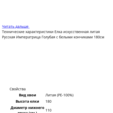
металлический остов и устойчивая подставка. Кроме того,
хвойные лапы имеют приятный вид, не менее приятны на
ощупь, не выделяют вредных веществ и запахов. Дерево не
представляют угрозы для детей и домашних животных.
Читать дальше
Технические характеристики Елка искусственная литая
Русская Императрица Голубая с белыми кончиками 180см
Свойства
Вид хвои
Литая (PE-100%)
Высота елки
180
Диаметр нижнего
110
яруса (см.)