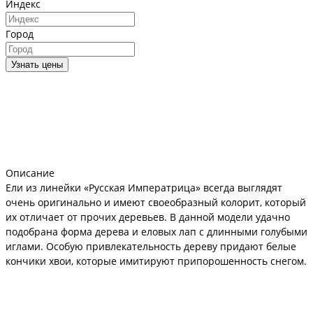
Индекс
Город
Узнать цены
Описание
Ели из линейки «Русская Императрица» всегда выглядят
очень оригинально и имеют своеобразный колорит, который
их отличает от прочих деревьев. В данной модели удачно
подобрана форма дерева и еловых лап с длинными голубыми
иглами. Особую привлекательность дереву придают белые
кончики хвои, которые имитируют припорошенность снегом.
Для того чтобы праздник не был испорчен, производитель
позаботился о безопасности, у дерева прочный