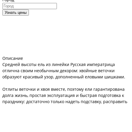
Узнать цены
Описание
Средней высоты ель из линейки Русская императрица
отлична своим необычным декором: хвойные веточки
образуют красивый узор, дополненный еловыми шишками.
Отлиты веточки и хвоя вместе, поэтому ели гарантирована
долга жизнь, простая эксплуатация и быстрая подготовка к
празднику: достаточно только надеть подставку, расправить
ветки, чтобы елочка приобрела нужный для декора вид.
Полимер, использованный для отливки, не представляет
опасности: не пахнет, не аллергичен и не поддерживает
горение.