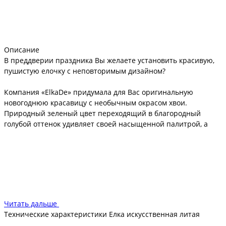
Описание
В преддверии праздника Вы желаете установить красивую,
пушистую елочку с неповторимым дизайном?
Компания «ElkaDe» придумала для Вас оригинальную
новогоднюю красавицу с необычным окрасом хвои.
Природный зеленый цвет переходящий в благородный
голубой оттенок удивляет своей насыщенной палитрой, а
четко выраженные ярусы делают силуэт ели обаятельным и
кокетливо раскидистым. Срок службы изделия - не менее 10-
15 лет.
Читать дальше
Технические характеристики Елка искусственная литая