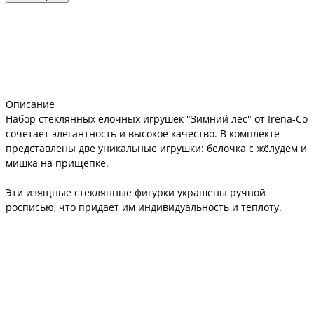
Описание
Набор стеклянных ёлочных игрушек "Зимний лес" от Irena-Co
сочетает элегантность и высокое качество. В комплекте
представлены две уникальные игрушки: белочка с жёлудем и
мишка на прищепке.
Эти изящные стеклянные фигурки украшены ручной
росписью, что придает им индивидуальность и теплоту.
Белочка с жёлудем (5х5х3,5 см) и мишка на прищепке (7х7х7
см) весят 167 и 150 грамм соответственно.
Набор идеально подходит для украшения новогодней елки,
добавляя ей праздничного настроения. Эти стеклянные
игрушки не только красивы, но и долговечны, сохраняя тепло
воспоминаний о зимних вечерах.