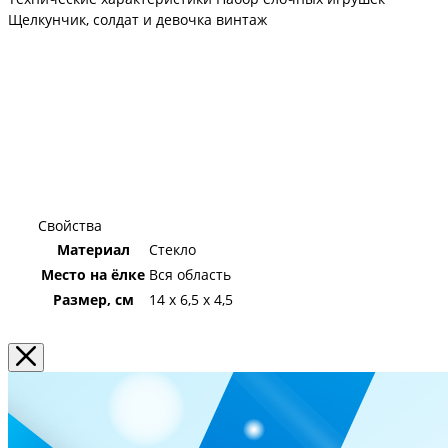
интерьера, подвесив к люстре или разместив на полочке.
Щелкунчик, солдат и девочка винтаж
В комплекте вы найдете 3 стеклянные ёлочные игрушки с
новогодним принтом Щелкунчик, Солдатик и Девочка
винтаж. Высота каждой игрушки составляет 20,5 см
Свойства
Материал
Стекло
Место на ёлке
Вся область
Размер, см
14 х 6,5 х 4,5