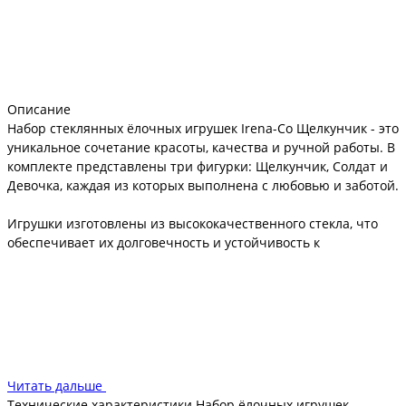
Описание
Набор стеклянных ёлочных игрушек Irena-Co Щелкунчик - это
уникальное сочетание красоты, качества и ручной работы. В
комплекте представлены три фигурки: Щелкунчик, Солдат и
Девочка, каждая из которых выполнена с любовью и заботой.
Игрушки изготовлены из высококачественного стекла, что
обеспечивает их долговечность и устойчивость к
повреждениям. Ручная роспись придает каждой игрушке
неповторимый стиль и шарм, отражающий дух новогодней
сказки.
Набор стеклянных ёлочных игрушек Irena-Co Щелкунчик
станет отличным дополнением к праздничному декору и
символом тепла и уюта в вашем доме. Вы можете
Читать дальше
использовать их для украшения новогодней ёлки или
Технические характеристики Набор ёлочных игрушек