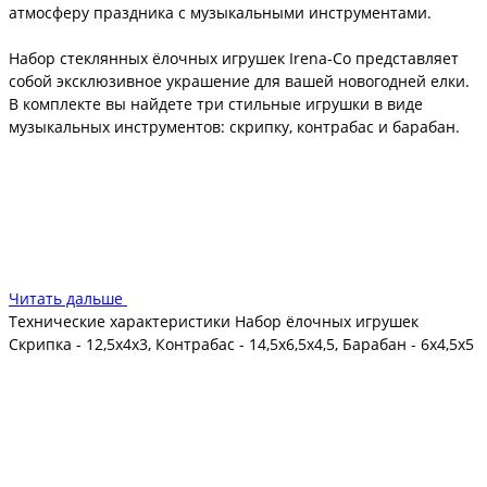
атмосферу праздника с музыкальными инструментами.
Набор стеклянных ёлочных игрушек Irena-Co представляет
собой эксклюзивное украшение для вашей новогодней елки.
В комплекте вы найдете три стильные игрушки в виде
музыкальных инструментов: скрипку, контрабас и барабан.
Скрипка размером 12,5х4х3 см привлекает внимание своим
утонченным дизайном и элегантной формой. Контрабас,
размером 14,5х6,5х4,5 см, добавляет нотку классики и
изысканности на вашу елку. Барабан размером 6х4,5х5 см
завершает композицию и напоминает о праздничной
музыке, создавая атмосферу веселья.
Читать дальше
Технические характеристики Набор ёлочных игрушек
Скрипка - 12,5х4х3, Контрабас - 14,5х6,5х4,5, Барабан - 6х4,5х5