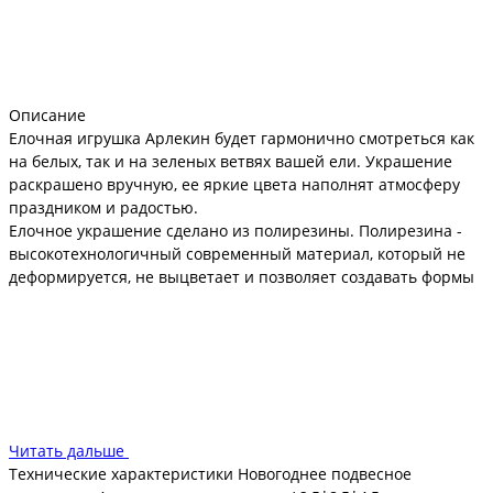
Описание
Елочная игрушка Арлекин будет гармонично смотреться как
на белых, так и на зеленых ветвях вашей ели. Украшение
раскрашено вручную, ее яркие цвета наполнят атмосферу
праздником и радостью.
Елочное украшение сделано из полирезины. Полирезина -
высокотехнологичный современный материал, который не
деформируется, не выцветает и позволяет создавать формы
с высокой детализацией и яркими цветами. Много лет
сохранит первоначальный внешний вид и не разобьется, в
отличие от стекла. Такая интересная игрушка станет
прекрасным дополнением для наряда праздничного
деревца, обратит на себя внимание каждого. Игрушка идет в
красивой индивидуальной упаковке, поэтому она послужит
отличным подарком для ваших близких и родных на Новый
Читать дальше
год.
Технические характеристики Новогоднее подвесное