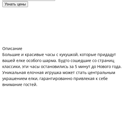
Узнать цены
Описание
Большие и красивые часы с кукушкой, которые придадут
вашей елке особого шарма. Будто сошедшие со страниц
классики, эти часы остановились за 5 минут до Нового года.
Уникальная елочная игрушка может стать центральным
украшением елки, гарантированно привлекая к себе
внимание гостей.
Материал и ручная роспись: изготовлены из стекла, что
придает им блеск и прозрачность, а также хрупкость и
тяжесть, что создает ощущение красоты и изящества. Ручная
роспись добавляет уникальности каждой игрушке, делая ее
неповторимой.