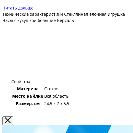
Разнообразие форм и цвета: разнообразие форм и цвета
Читать дальше
позволяет создать действительно оригинальную елку,
Технические характеристики Стеклянная елочная игрушка
которая будет радовать глаз. Дети оценят такой подход и с
Часы с кукушкой большие Версаль
удовольствием проведут зимние вечера за рассматриванием
каждой игрушки.
Праздничное настроение: формовые елочные игрушки
обязательно создадут праздничное настроение, делая
каждый вечер особенным.
Свойства
Материал
Стекло
Место на ёлке
Вся область
Размер, см
24,5 х 7 х 5,5