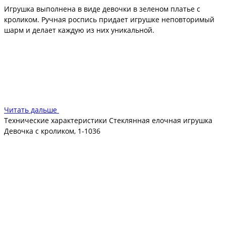
Игрушка выполнена в виде девочки в зеленом платье с
кроликом. Ручная роспись придает игрушке неповторимый
шарм и делает каждую из них уникальной.
Материал изготовления - стекло, что гарантирует прочность
и долговечность игрушки. Вес игрушки составляет 70 грамм,
а размеры - 12х7х6 см.
Особенностью игрушки является ее ручная работа, что
гарантирует уникальность каждого экземпляра. Оттенок
Читать дальше
цвета может незначительно отличаться от представленного
Технические характеристики Стеклянная елочная игрушка
на фото.
Девочка с кроликом, 1-1036
Стеклянная ёлочная игрушка "Девочка с кроликом-3" станет
отличным дополнением к праздничному убранству вашей
зеленой красавицы и подарит вам и вашим близким
незабываемые моменты радости и волшебства.