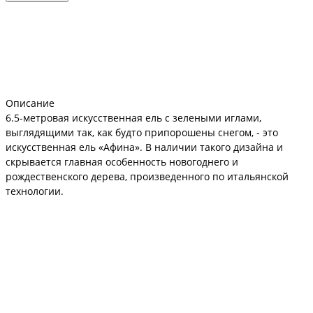
Описание
6.5-метровая искусственная ель с зелеными иглами,
выглядящими так, как будто припорошены снегом, - это
искусственная ель «Афина». В наличии такого дизайна и
скрывается главная особенность новогоднего и
рождественского дерева, произведенного по итальянской
технологии.
Итальянцы позаботились не только о красоте, но и об
устойчивости ели, укомплектовав ее надежной
металлической опорой, позволяющей равномерно
распределять весовые, ветровые и прочие нагрузки.
Широкие лапы и длинные иглы не просто эффекты, они
удобны для украшения и надежны для удержания гирлянд.