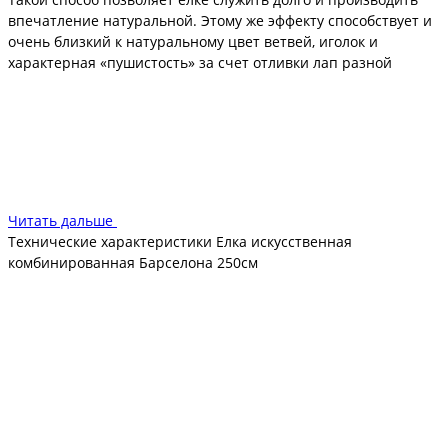
впечатление натуральной. Этому же эффекту способствует и
очень близкий к натуральному цвет ветвей, иголок и
характерная «пушистость» за счет отливки лап разной
длины.
Металлический каркас, продуманная шарнирная система
креплений дают возможность быстро собрать новогоднее
дерево, которое становится пушистым и очень
декоративным. Длина хвои такова, что не будете испытывать
неудобство при украшении.
Читать дальше
Технические характеристики Елка искусственная
комбинированная Барселона 250см