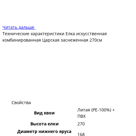
Установить елку не составляет труда: надежная и устойчивая
опора, прочный металлический каркас. В пожарном
отношении ель совершенно безопасна.
Читать дальше
Технические характеристики Елка искусственная
комбинированная Царская заснеженная 270см
Свойства
Литая (PE-100%) +
Вид хвои
ПВХ
Высота елки
270
Диаметр нижнего яруса
168