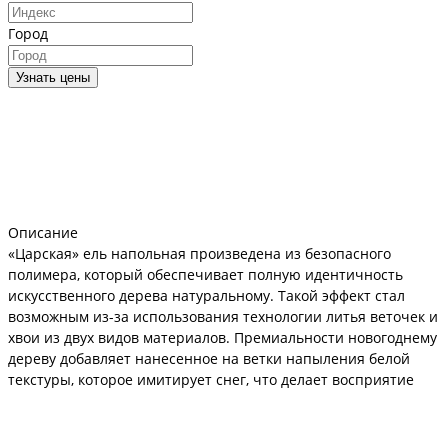
Город
Узнать цены
Описание
«Царская» ель напольная произведена из безопасного
полимера, который обеспечивает полную идентичность
искусственного дерева натуральному. Такой эффект стал
возможным из-за использования технологии литья веточек и
хвои из двух видов материалов. Премиальности новогоднему
дереву добавляет нанесенное на ветки напыления белой
текстуры, которое имитирует снег, что делает восприятие
ели еще более праздничным. Ель самодостаточна своим
оригинальным видом и требует незначительного количества
игрушек в декоре.