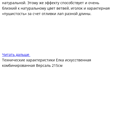
натуральной. Этому же эффекту способствует и очень
близкий к натуральному цвет ветвей, иголок и характерная
«пушистость» за счет отливки лап разной длины.
Металлический каркас, продуманная шарнирная система
креплений дают возможность быстро собрать новогоднее
дерево, которое становится пушистым и очень
декоративным. Длина хвои такова, что не будете испытывать
неудобство при украшении.
Читать дальше
Технические характеристики Елка искусственная
комбинированная Версаль 215см