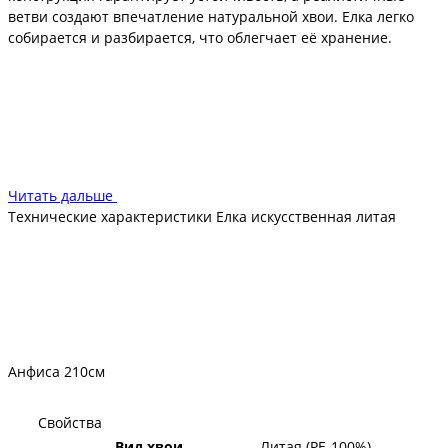
ветви создают впечатление натуральной хвои. Елка легко
собирается и разбирается, что облегчает её хранение.
Подходит для украшения любых помещений, будь то дом или
офис. Огнестойкие материалы делают её безопасной, а
экологичность — отличным выбором для тех, кто ценит
природу. Елка "Анфиса" принесет в ваш интерьер атмосферу
праздника и уюта.
Читать дальше
Технические характеристики Елка искусственная литая
Анфиса 210см
Свойства
Вид хвои
Литая (PE-100%)