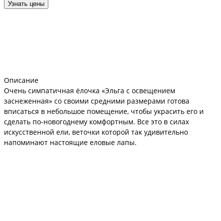
Узнать цены
Описание
Очень симпатичная ёлочка «Эльга с освещением
заснеженная» со своими средними размерами готова
вписаться в небольшое помещение, чтобы украсить его и
сделать по-новогоднему комфортным. Все это в силах
искусственной ели, веточки которой так удивительно
напоминают настоящие еловые лапы.
Достигнуть такого эффекта стало возможным благодаря
использованию новой технологии изготовления, при которой
ветки отливают вместе с иглами. Подобный подход
гарантирует механическую прочность елочки, а материал –
полимер – долговечность. Смело можно рассчитывать на 10-
15 лет эксплуатации, в течение которых ель не изменит