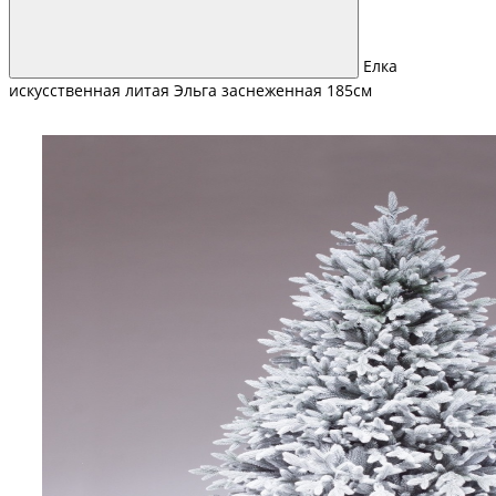
Елка
искусственная литая Эльга заснеженная 185см