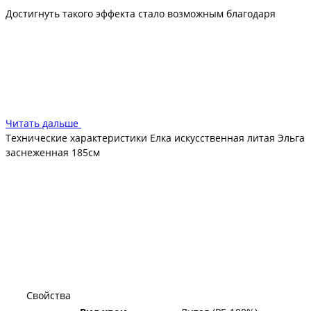
Достигнуть такого эффекта стало возможным благодаря
использованию новой технологии изготовления, при которой
ветки отливают вместе с иглами. Подобный подход
гарантирует механическую прочность елочки, а материал –
полимер – долговечность. Смело можно рассчитывать на 10-
15 лет эксплуатации, в течение которых ель не изменит
оригинальных характеристик
Читать дальше
Технические характеристики Елка искусственная литая Эльга
заснеженная 185см
Свойства