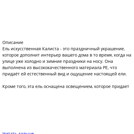
Описание
Ель искусственная Калиста - это праздничный украшение,
которое дополнит интерьер вашего дома в то время, когда на
улице уже холодно и зимние праздники на носу. Она
выполнена из высококачественного материала PE, что
придаёт ей естественный вид и ощущение настоящей ели.
Кроме того, эта ель оснащена освещением, которое придает
магическую атмосферу и создает теплую обстановку в доме.
Ель имеет устойчивую конструкцию, которая гарантирует,
что она не опрокинется ни при каких обстоятельствах.
Есть возможность выбрать размер ели до 300 см. Калиста
станет отличным решением для людей, которые ценят
красоту и теплоту домашнего уюта. Её легко собрать, не
Читать дальше