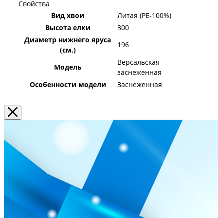
Свойства
Вид хвои
Литая (PE-100%)
Высота елки
300
Диаметр нижнего яруса
196
(см.)
Версальская
Модель
заснеженная
Особенности модели
Заснеженная