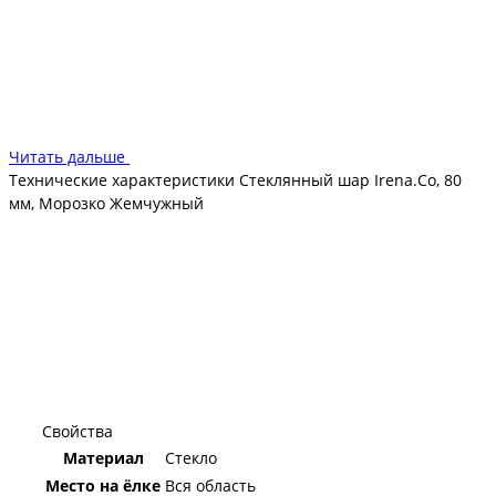
и долговечности.
Жемчужный стеклянный шар станет отличным выбором для
тех, кто ценит качество, красоту и традиции. Он будет
радовать вас и ваших близких каждый год, создавая
атмосферу праздника и волшебства."
Читать дальше
Технические характеристики Стеклянный шар Irena.Co, 80
мм, Морозко Жемчужный
Свойства
Материал
Стекло
Место на ёлке
Вся область