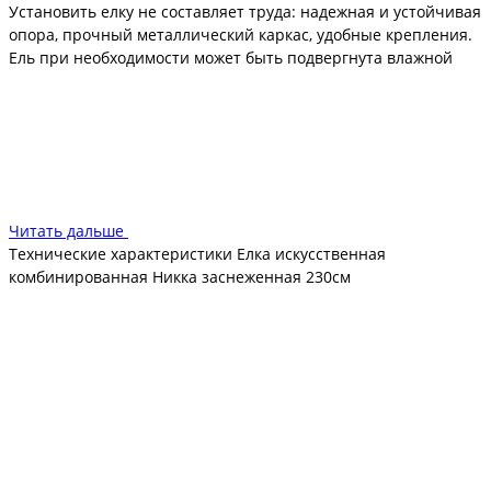
Установить елку не составляет труда: надежная и устойчивая
опора, прочный металлический каркас, удобные крепления.
Ель при необходимости может быть подвергнута влажной
уборке. Материал, из которого изготовлены еловые лапы,
пожаробезопасен, так как не поддерживает горение.
Диаметр нижнего яруса – более 1 метра, покупайте «Никку
заснеженную» для просторных помещений. Дерево
благодаря компактной упаковке очень удобно в хранении.
Читать дальше
Технические характеристики Елка искусственная
комбинированная Никка заснеженная 230см