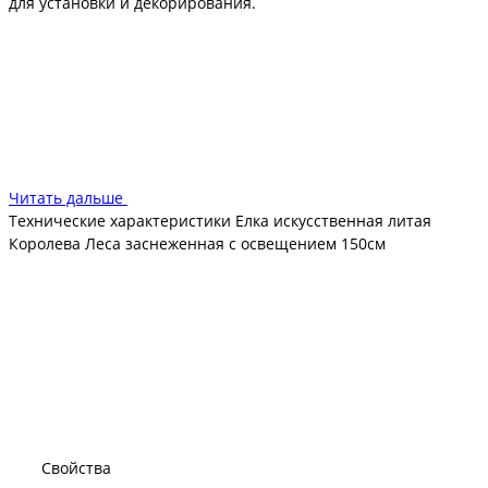
для установки и декорирования.
Ель изготовлена из полиэтилена методом отливки.
Опасности для здоровья и жизни владельцев не
представляет, что подтверждается сертификатом от
производителя.
Читать дальше
Технические характеристики Елка искусственная литая
Королева Леса заснеженная с освещением 150см
Свойства